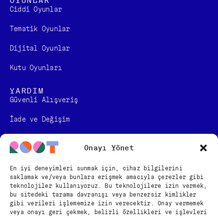
OYUNLAR
Ciddi Oyunlar
Tematik Oyunlar
Dijital Oyunlar
Kutu Oyunları
YARDIM
Güvenli Alışveriş
İade ve Değişim
Kullanım Sözleşmesi
Onayı Yönet
KVKK Bilgilendirmesi
En iyi deneyimleri sunmak için, cihaz bilgilerini
saklamak ve/veya bunlara erişmek amacıyla çerezler gibi
Mesafeli Satış Sözleşmesi
teknolojiler kullanıyoruz. Bu teknolojilere izin vermek,
bu sitedeki tarama davranışı veya benzersiz kimlikler
BİZİ TAKİP EDİN
gibi verileri işlememize izin verecektir. Onay vermemek
veya onayı geri çekmek, belirli özellikleri ve işlevleri