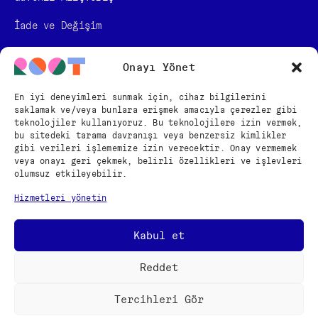
İade ve Değişim
Kullanım Sözleşmesi
Onayı Yönet
KVKK Bilgilendirmesi
En iyi deneyimleri sunmak için, cihaz bilgilerini
saklamak ve/veya bunlara erişmek amacıyla çerezler gibi
Mesafeli Satış Sözleşmesi
teknolojiler kullanıyoruz. Bu teknolojilere izin vermek,
bu sitedeki tarama davranışı veya benzersiz kimlikler
BİZİ TAKİP EDİN
gibi verileri işlememize izin verecektir. Onay vermemek
veya onayı geri çekmek, belirli özellikleri ve işlevleri
olumsuz etkileyebilir.
Türkçe
Hizmetleri yönetin
English
Kabul et
Reddet
Copyright © 2024 – ROOT
Tercihleri Gör
Güvenli Alışveriş