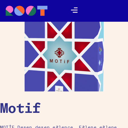
Motif
MOTİF Desen desen eğlence, Eğlene eğlene