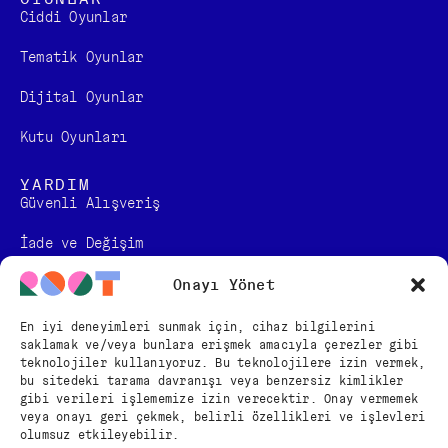
Ciddi Oyunlar
Tematik Oyunlar
Dijital Oyunlar
Kutu Oyunları
YARDIM
Güvenli Alışveriş
İade ve Değişim
Kullanım Sözleşmesi
Onayı Yönet
KVKK Bilgilendirmesi
En iyi deneyimleri sunmak için, cihaz bilgilerini
saklamak ve/veya bunlara erişmek amacıyla çerezler gibi
Mesafeli Satış Sözleşmesi
teknolojiler kullanıyoruz. Bu teknolojilere izin vermek,
bu sitedeki tarama davranışı veya benzersiz kimlikler
gibi verileri işlememize izin verecektir. Onay vermemek
BİZİ TAKİP EDİN
veya onayı geri çekmek, belirli özellikleri ve işlevleri
olumsuz etkileyebilir.