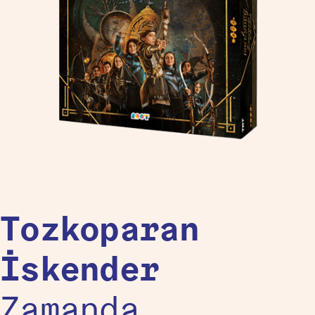
Tozkoparan
İskender
Zamanda