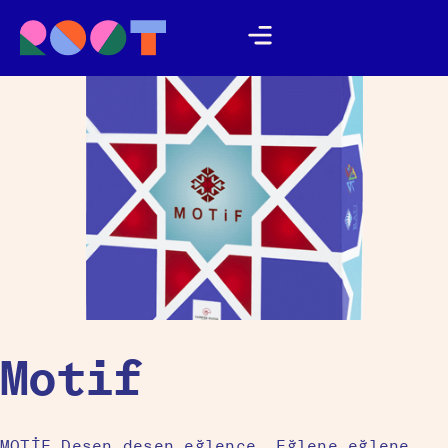
Motif
MOTİF Desen desen eğlence, Eğlene eğlene