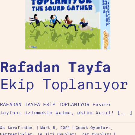
Rafadan Tayfa
Ekip Toplanıyor
RAFADAN TAYFA EKİP TOPLANIYOR Favori
tayfanı izlemekle kalma, ekibe katıl! [...]
&s tarafından.
|
Mart 8, 2024
|
Çocuk Oyunları
,
Partnerlikler
,
TV Dizi Oyunları
,
Zar Oyunları
|