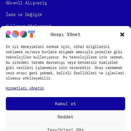
Güvenli Alışveriş
İade ve Değişim
Kullanım Sözleşmesi
Onayı Yönet
KVKK Bilgilendirmesi
En iyi deneyimleri sunmak için, cihaz bilgilerini
Mesafeli Satış Sözleşmesi
saklamak ve/veya bunlara erişmek amacıyla çerezler gibi
teknolojiler kullanıyoruz. Bu teknolojilere izin vermek,
bu sitedeki tarama davranışı veya benzersiz kimlikler
BİZİ TAKİP EDİN
gibi verileri işlememize izin verecektir. Onay vermemek
veya onayı geri çekmek, belirli özellikleri ve işlevleri
olumsuz etkileyebilir.
Türkçe
Hizmetleri yönetin
English
Kabul et
Copyright © 2024 – ROOT
Reddet
Tercihleri Gör
Güvenli Alışveriş