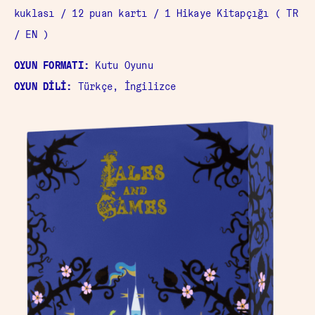
kuklası / 12 puan kartı / 1 Hikaye Kitapçığı ( TR
/ EN )
OYUN FORMATI:
Kutu Oyunu
OYUN DİLİ:
Türkçe, İngilizce