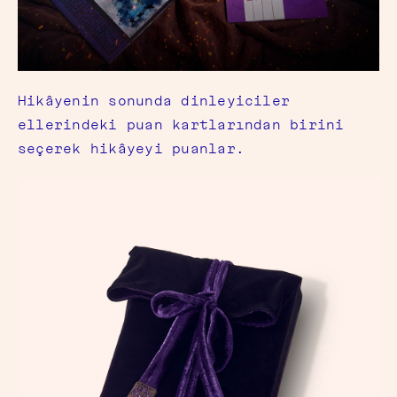
Hikâyenin sonunda dinleyiciler
ellerindeki puan kartlarından birini
seçerek hikâyeyi puanlar.