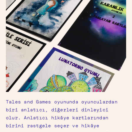
Tales and Games oyununda oyunculardan
biri anlatıcı, diğerleri dinleyici
olur. Anlatıcı hikâye kartlarından
birini rastgele seçer ve hikâye