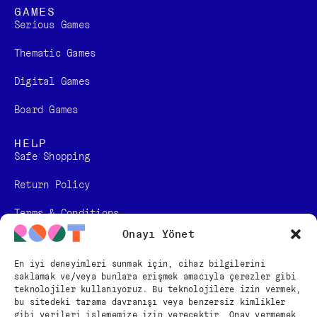
GAMES
Serious Games
Thematic Games
Digital Games​
Board Games
HELP
Safe Shopping
Return Policy
Terms & Conditions
Onayı Yönet
Personal Data Protection Law Information
En iyi deneyimleri sunmak için, cihaz bilgilerini
Distance Sales Contract
saklamak ve/veya bunlara erişmek amacıyla çerezler gibi
teknolojiler kullanıyoruz. Bu teknolojilere izin vermek,
FOLLOW US
bu sitedeki tarama davranışı veya benzersiz kimlikler
gibi verileri işlememize izin verecektir. Onay vermemek