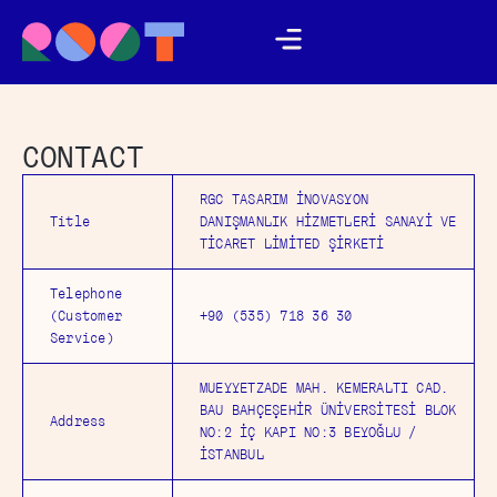
CONTACT
RGC TASARIM İNOVASYON
Title
DANIŞMANLIK HİZMETLERİ SANAYİ VE
TİCARET LİMİTED ŞİRKETİ
Telephone
(Customer
+90 (535) 718 36 30
Service)
MUEYYETZADE MAH. KEMERALTI CAD.
BAU BAHÇEŞEHİR ÜNİVERSİTESİ BLOK
Address
NO:2 İÇ KAPI NO:3 BEYOĞLU /
İSTANBUL