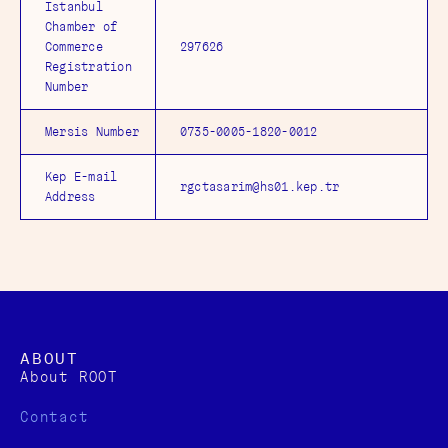
Istanbul
Chamber of
Commerce
297626
Registration
Number
Mersis Number
0735-0005-1820-0012
Kep E-mail
rgctasarim@hs01.kep.tr
Address
ABOUT
About ROOT
Contact