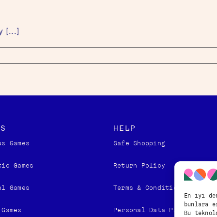
[...]
ES
HELP
us Games
Safe Shopping
tic Games
Return Policy
l Games​
Terms & Conditions
En iyi de
bunlara e
 Games
Personal Data Protection 
Bu teknol