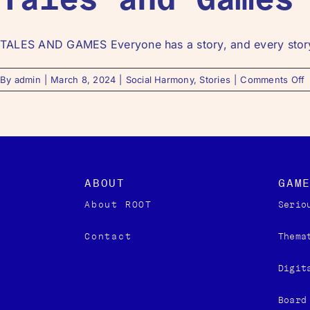
TALES AND GAMES Everyone has a story, and every story 
By
admin
|
March 8, 2024
|
Social Harmony
,
Stories
|
Comments Off
ABOUT
GAM
About ROOT
Serio
Contact
Thema
Digita
Board