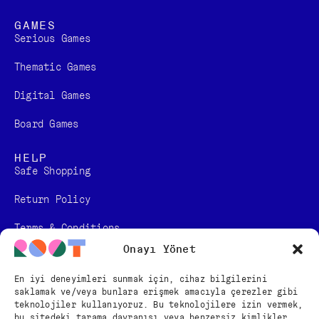
GAMES
Serious Games
Thematic Games
Digital Games​
Board Games
HELP
Safe Shopping
Return Policy
Terms & Conditions
Onayı Yönet
Personal Data Protection Law Information
En iyi deneyimleri sunmak için, cihaz bilgilerini
Distance Sales Contract
saklamak ve/veya bunlara erişmek amacıyla çerezler gibi
teknolojiler kullanıyoruz. Bu teknolojilere izin vermek,
FOLLOW US
bu sitedeki tarama davranışı veya benzersiz kimlikler